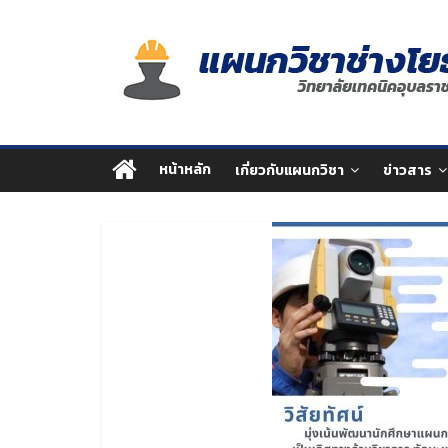
Skip
แผนก
to
content
วิชา
ช่าง
หน้าหลัก
เกี่ยวกับแผนกวิชา
ข่าวสาร
โยธา