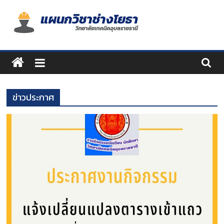
Skip
to
content
แผนก
วิชา
ข่าวประกาศ
ช่าง
โยธา