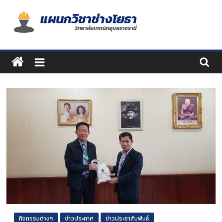
Skip
to
content
แผนก
วิชา
ช่าง
โยธา
กิจกรรมต่างๆ
ข่าวประกาศ
ข่าวประชาสัมพันธ์