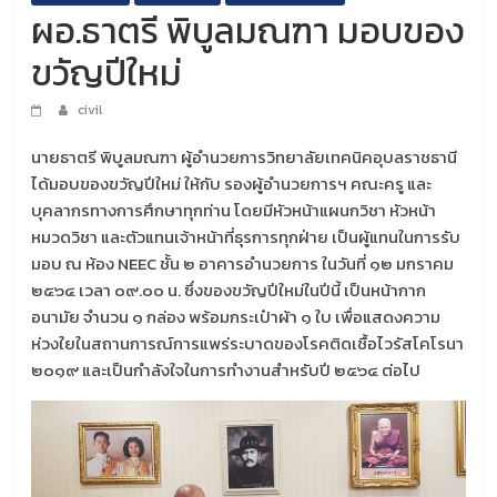
ผอ.ธาตรี พิบูลมณฑา มอบของ
ขวัญปีใหม่
civil
นายธาตรี พิบูลมณฑา ผู้อำนวยการวิทยาลัยเทคนิคอุบลราชธานี
ได้มอบของขวัญปีใหม่ ให้กับ รองผู้อำนวยการฯ คณะครู และ
บุคลากรทางการศึกษาทุกท่าน โดยมีหัวหน้าแผนกวิชา หัวหน้า
หมวดวิชา และตัวแทนเจ้าหน้าที่ธุรการทุกฝ่าย เป็นผู้แทนในการรับ
มอบ ณ ห้อง NEEC ชั้น ๒ อาคารอำนวยการ ในวันที่ ๑๒ มกราคม
๒๕๖๔ เวลา ๐๙.๐๐ น. ซึ่งของขวัญปีใหม่ในปีนี้ เป็นหน้ากาก
อนามัย จำนวน ๑ กล่อง พร้อมกระเป๋าผ้า ๑ ใบ เพื่อแสดงความ
ห่วงใยในสถานการณ์การแพร่ระบาดของโรคติดเชื้อไวรัสโคโรนา
๒๐๑๙ และเป็นกำลังใจในการทำงานสำหรับปี ๒๕๖๔ ต่อไป