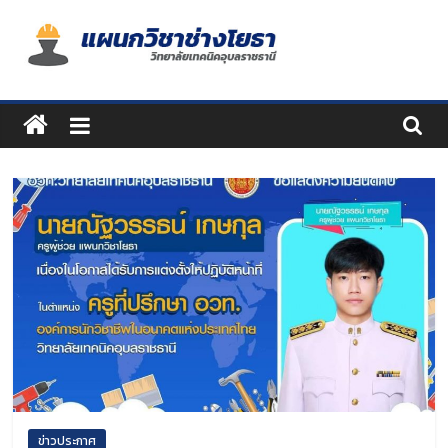
Skip
to
content
แผนก
วิชา
ช่าง
โยธา
ข่าวประกาศ