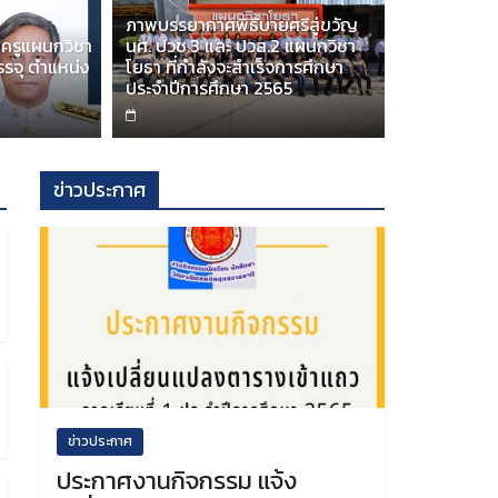
ภาพบรรยากาศพิธีบายศรีสู่ขวัญ
องใน “วันพระราชทานธงชาติไทย” (Thai National Fl
ครูแผนกวิชา
นศ. ปวช.3 และ ปวส.2 แผนกวิชา
บรรจุ ตำแหน่ง
โยธา ที่กำลังจะสำเร็จการศึกษา
ปี 2568
ประจำปีการศึกษา 2565
ข่าวประกาศ
ข่าวประกาศ
ประกาศงานกิจกรรม แจ้ง