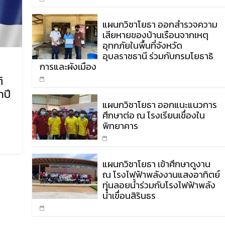
แผนกวิชาโยธา ออกสำรวจความ
เสียหายของบ้านเรือนจากเหตุ
อุทกภัยในพื้นที่จังหวัด
อุบลราชธานี ร่วมกับกรมโยธาธิ
การและผังเมือง
ิ
ำปี
แผนกวิชาโยธา ออกแนะแนวการ
ศึกษาต่อ ณ โรงเรียนเขื่องใน
พิทยาคาร
แผนกวิชาโยธา เข้าศึกษาดูงาน
ณ โรงไฟฟ้าพลังงานแสงอาทิตย์
ทุ่นลอยน้ำร่วมกับโรงไฟฟ้าพลัง
น้ำเขื่อนสิรินธร