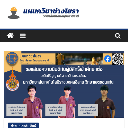
Skip
to
content
แผนก
วิชา
ช่าง
โยธา
ข่าวประชาสัมพันธ์