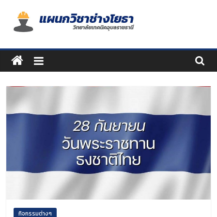
Skip
to
content
แผนก
วิชา
ช่าง
โยธา
กิจกรรมต่างๆ